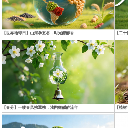
【世界地球日】山河孕五谷，时光酿醇香
【二十
【春分】一缕春风拂翠柳，浅酌微醺醉流年
【植树