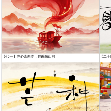
【七·一】赤心永向党，佳酿敬山河
【二十