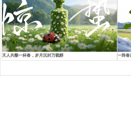
天人共酿一杯春，岁月沉封万载醇
一阵春