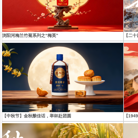
浏阳河梅兰竹菊系列之“梅英”
【二十
【中秋节】金秋酿佳话，举杯赴团圆
【19