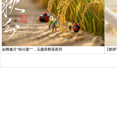
金樽邀月“秋分宴“”，玉盏承辉昼夜同
【教师