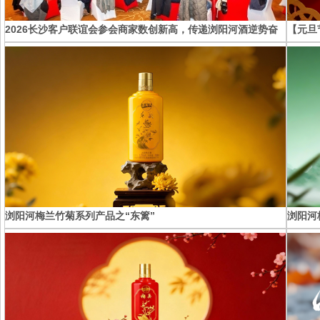
2026长沙客户联谊会参会商家数创新高，传递浏阳河酒逆势奋
【元旦
进新信号
浏阳河梅兰竹菊系列产品之“东篱”
浏阳河