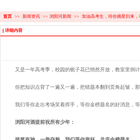
首页
>>
新闻资讯
>>
浏阳河新闻
>>
加油高考生，待你摘星归来，
详细内容
又是一年高考季，校园的栀子花已悄然开放，教室里倒计
你把知识点背了一遍又一遍，把错题本翻到页角起皱，那
我们等你走出考场笑着挥手，等你金榜题名的好消息，等
浏阳河酒提前祝所有少年：
提笔有神，一举夺魁，我们等你举杯，共庆金榜题名。