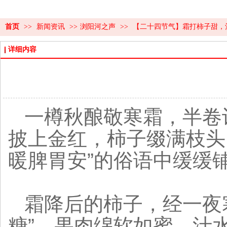
首页
>>
新闻资讯
>>
浏阳河之声
>>
【二十四节气】霜打柿子甜，
详细内容
一樽秋酿敬寒霜，半卷
披上金红，柿子缀满枝头
暖脾胃安”的俗语中缓缓
霜降后的柿子，经一夜
糖”。果肉绵软如蜜，汁水