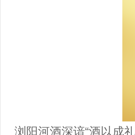
浏阳河酒深谙“酒以成礼